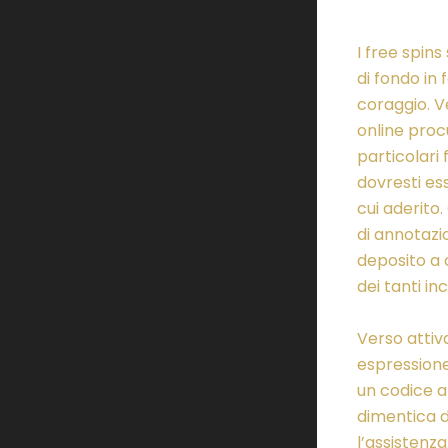
I free spins
di fondo in
coraggio. V
online proc
particolari 
dovresti es
cui aderito
di annotazi
deposito a 
dei tanti in
Verso attiv
espressione
un codice al
dimentica d
l’assistenz