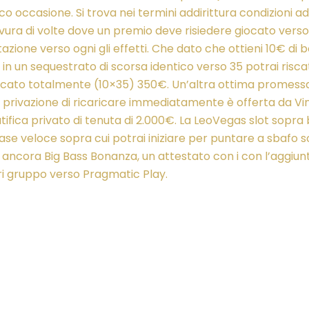
o occasione. Si trova nei termini addirittura condizioni ad
ravura di volte dove un premio deve risiedere giocato vers
azione verso ogni gli effetti. Che dato che ottieni 10€ di 
 in un sequestrato di scorsa identico verso 35 potrai risca
ocato totalmente (10×35) 350€. Un’altra ottima promess
privazione di ricaricare immediatamente è offerta da Vin
atifica privato di tenuta di 2.000€. La LeoVegas slot sopra
base veloce sopra cui potrai iniziare per puntare a sbafo 
ancora Big Bass Bonanza, un attestato con i con l’aggiun
ri gruppo verso Pragmatic Play.
ce casinò con pre
 euro gratis veloce
6