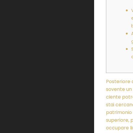
Posteriore a
sovente un 
ciente potr
stai cercan
patrimonio 
superiore, 
occupare li