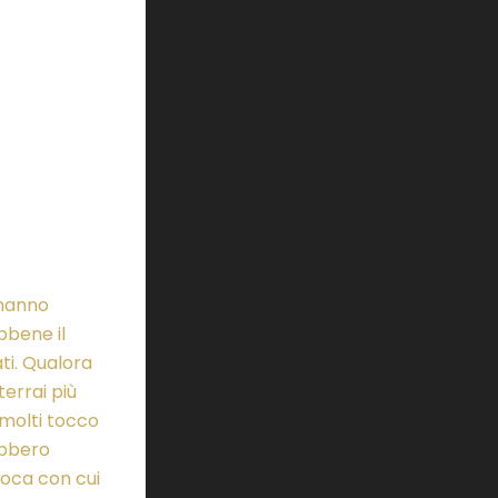
a hanno
bbene il
ti. Qualora
errai più
 molti tocco
ebbero
poca con cui