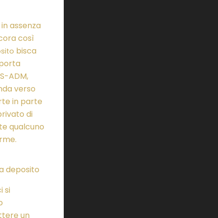
a in assenza
cora così
bisca
sito
mporta
AMS-ADM,
anda verso
te in parte
rivato di
nte qualcuno
orme.
 si
o
ttere un