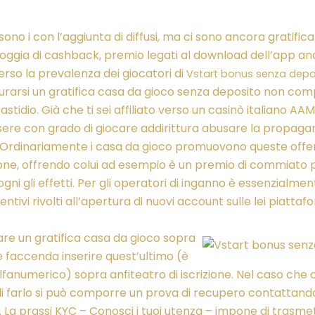
 sono i con l’aggiunta di diffusi, ma ci sono ancora gratific
 foggia di cashback, premio legati al download dell’app an
erso la prevalenza dei giocatori di
Vstart bonus senza depo
urarsi un gratifica casa da gioco senza deposito non co
fastidio. Già che ti sei affiliato verso un casinò italiano A
sere con grado di giocare addirittura abusare la propag
. Ordinariamente i casa da gioco promuovono queste offer
one, offrendo colui ad esempio è un premio di commiato p
ogni gli effetti. Per gli operatori di inganno è essenzialme
centivi rivolti all’apertura di nuovi account sulle lei piattaf
are un gratifica casa da gioco sopra
 faccenda inserire quest’ultimo (è
fanumerico) sopra anfiteatro di iscrizione. Nel caso che ci
i farlo si può comporre un prova di recupero contattand
a. La prassi KYC – Conosci i tuoi utenza – impone di trasme