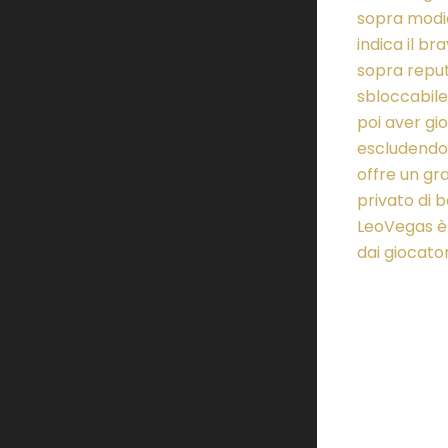
sopra modic
indica il b
sopra reput
sbloccabile
poi aver gi
escludendo 
offre un gr
privato di 
LeoVegas è 
dai giocato
Api
100
202