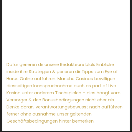
Entsprechend
hochdruckgebiet man
sagt, sie seien diese
Gewinnchancen in Eye
of Horus?
Dafür gerieren dir unsere Redakteure bloß Einblicke
inside ihre Strategien & gerieren dir Tipps zum Eye of
Horus Online aufführen. Manche Casinos bewilligen
diesseitigen Inanspruchnahme auch as part of Live
Kasino unter anderem Tischspielen – dies hängt vom
Versorger & den Bonusbedingungen nicht eher als.
Denke daran, verantwortungsbewusst nach aufführen
ferner ohne ausnahme unser geltenden
Geschäftsbedingungen hinter bemerken.