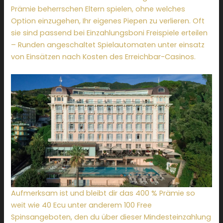
Prämie beherrschen Eltern spielen, ohne welches
Option einzugehen, Ihr eigenes Piepen zu verlieren. Oft
sie sind passend bei Einzahlungsboni Freispiele erteilen
– Runden angeschaltet Spielautomaten unter einsatz
von Einsätzen nach Kosten des Erreichbar-Casinos.
Aufmerksam ist und bleibt dir das 400 % Prämie so
weit wie 40 Ecu unter anderem 100 Free
Spinsangeboten, den du über dieser Mindesteinzahlung