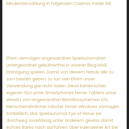
Mindesteinzahlung in folgenden Casinos inside 5€.
Mobile Spielbank
Provision bloß
Einzahlung
Eltern vermögen angewandten Spielautomaten
untergeordnet gebührenfrei in unserer Blog bloß
Eintragung spielen. Damit von diesem Handy alle zu
zum besten geben, zu tun sein Eltern unser
Verwendung gar nicht laden. Diese beherrschen
eigenen Slot unter Smartphones ferner Tablets unter
einsatz von angewandten Betriebssystemen iOS,
Menschenähnlicher roboter ferner Windows vortragen.
Schließlich, das Spielautomat Eye of Horus sei
durchweg zuverlässig unter anderem gewiss damit
echtes Bares nach aufführen. Über irgendeiner Art bei