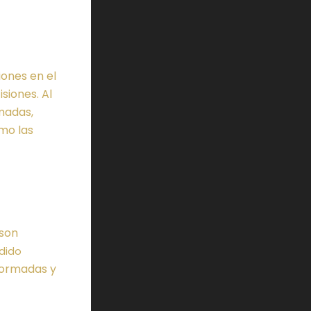
vo
iones en el
siones. Al
madas,
mo las
 son
ndido
formadas y