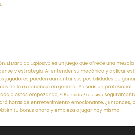
.
clusion: Get Your
us Now!
ón,
es un juego que ofrece una mezcla
El Bandido Explosivo
pense y estrategia. Al entender su mecánica y aplicar es
los jugadores pueden aumentar sus posibilidades de gana
 más de la experiencia en general. Ya seas un profesional
ado o estés empezando,
seguramente
El Bandido Explosivo
ará horas de entretenimiento emocionante. ¿Entonces, 
Obtén tu bonus ahora y empieza a jugar hoy mismo!