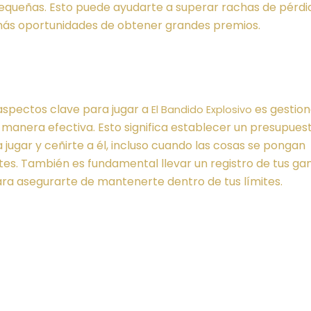
equeñas. Esto puede ayudarte a superar rachas de pérdi
más oportunidades de obtener grandes premios.
ing Your Bankroll
aspectos clave para jugar a
es gestion
El Bandido Explosivo
 manera efectiva. Esto significa establecer un presupues
jugar y ceñirte a él, incluso cuando las cosas se pongan
s. También es fundamental llevar un registro de tus ga
ra asegurarte de mantenerte dentro de tus límites.
 Role of Risk in El
dido Explosivo