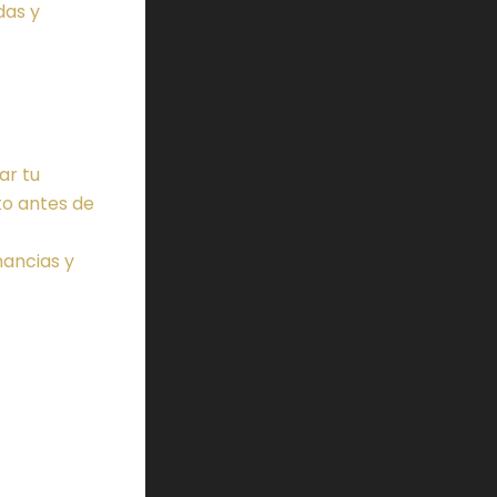
das y
ar tu
to antes de
nancias y