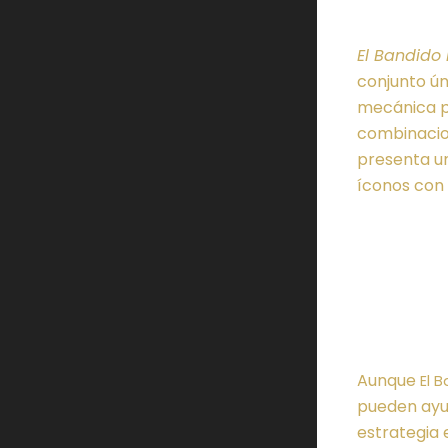
El Bandido 
conjunto ún
mecánica pr
combinacion
presenta un
íconos con 
Str
Big
Aunque
El 
pueden ayu
estrategia 