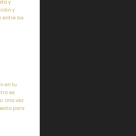
ita y
ción y
 entre los
l
ón en tu
stro es
o. Una vez
puesta para