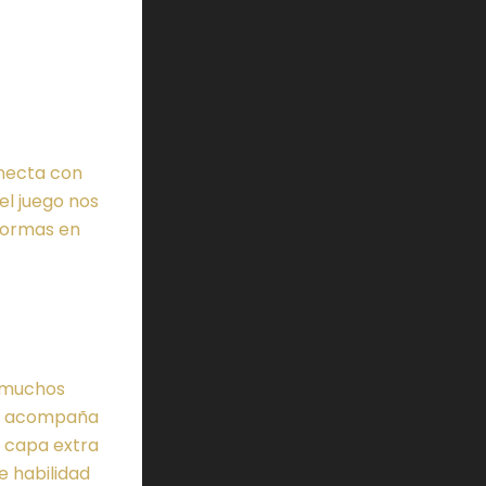
onecta con
el juego nos
formas en
a muchos
ue acompaña
a capa extra
e habilidad