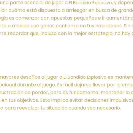
s una parte esencial de jugar a
, y depe
El Bandido Explosivo
idir cuánto está dispuesto a arriesgar en busca de grand
egia es comenzar con apuestas pequeñas e ir aumentánd
e a medida que ganas confianza en tus habilidades. Sin
te recordar que, incluso con la mejor estrategia, no hay
nal Control in the Game
mayores desafíos al jugar a
es mantene
El Bandido Explosivo
cional durante el juego. Es fácil dejarse llevar por la em
frustración de perder, pero es fundamental mantener la 
 en tus objetivos. Esto implica evitar decisiones impulsiv
 para reevaluar tu situación cuando sea necesario.
l-World Applicatio