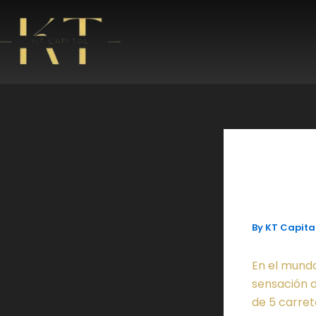
Skip
to
content
El Ba
West 
By
KT Capita
En el mund
sensación 
de 5 carret