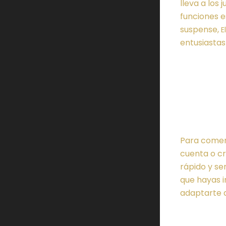
lleva a los 
funciones e
suspense,
E
entusiasta
Get
Ban
Para comen
cuenta o cr
rápido y se
que hayas i
adaptarte a
Under