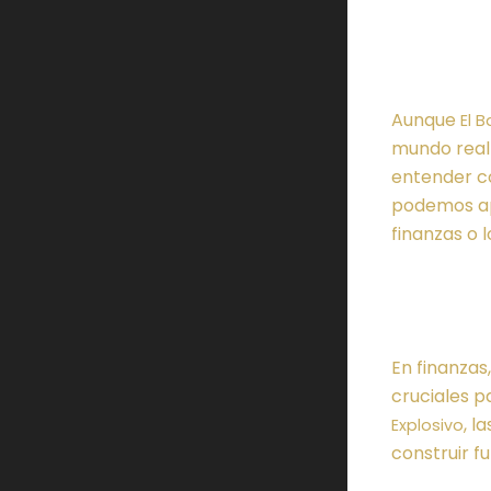
of 
Aunque
El 
mundo real 
entender có
podemos apl
finanzas o 
Practi
En finanzas
cruciales p
, l
Explosivo
construir f