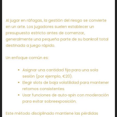
Sesiones Cortas
Al jugar en ráfagas, la gestión del riesgo se convierte
en un arte. Los jugadores suelen establecer un
presupuesto estricto antes de comenzar,
generalmente una pequeña parte de su bankroll total
destinada a juego rápido.
Un enfoque común es:
Asignar una cantidad fija para una sola
sesión (por ejemplo, €20).
Elegir slots de baja volatilidad para mantener
retornos consistentes.
Usar funciones de auto‑spin con moderación
para evitar sobreexposición.
Este método disciplinado mantiene las pérdidas