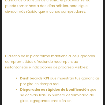
bancarias o tarjetas de crédito, el procesamiento
puede tomar hasta dos días hábiles, pero sigue
siendo más rápido que muchos competidores.
Cómo Casinia
Mantiene el Impulso
Vivo
El diseño de la plataforma mantiene a los jugadores
comprometidos ofreciendo recompensas
instantáneas e indicadores de progreso visibles:
Dashboards KPI
que muestran tus ganancias
por giro en tiempo real.
Disparadores rápidos de bonificación
que
se activan tras un número determinado de
giros, agregando emoción sin