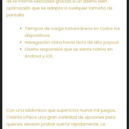
de la misma velocidad gracias a un diseño bien
optimizado que se adapta a cualquier tamaño de
pantalla.
Tiempos de carga instantáneos en todos los
dispositivos
Navegación clara hacia slots de alto payout
Diseño responsive que se siente nativo en
Android y iOS
Selección de Slots:
Más de 9,000 Títulos
para Juego Rápido
Con una biblioteca que supera los nueve mil juegos,
Casinia ofrece una gran variedad de opciones para
quienes desean probar suerte rápidamente. La