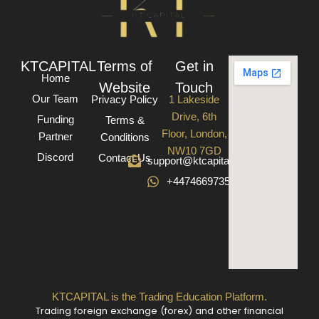
KTCAPITAL
Terms of
Get in
Home
Website
Touch
Our Team
Privacy Policy
1 Lakeside
Drive, 6th
Funding
Terms &
Floor, London,
Partner
Conditions
NW10 7GD
Discord
Contact Us
support@ktcapital.co.uk
+447466973582
KTCAPITAL is the Trading Education Platform.
Trading foreign exchange (forex) and other financial