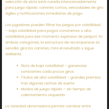
selección de slots está curada intencionadamente
para juego rápido: carretes cortos, velocidades de giro
ágiles y notificaciones inmediatas de pago.
Los jugadores pueden filtrar los juegos por volatilidad
– baja volatilidad para pagos constantes o alta
volatilidad para ese momento explosivo de jackpot. En
ambas categorías, la estructura de recompensas es
sencilla: gira los carretes, mira el resultado y sigue
adelante.
Slots de baja volatilidad – ganancias
constantes cada pocos giros
Títulos de alta volatilidad – grandes premios
tras algunas rachas de suerte
Modos de juego rápido – sin tiempo de
calentamiento requerido
La variedad abrumadora permite cambiar entre