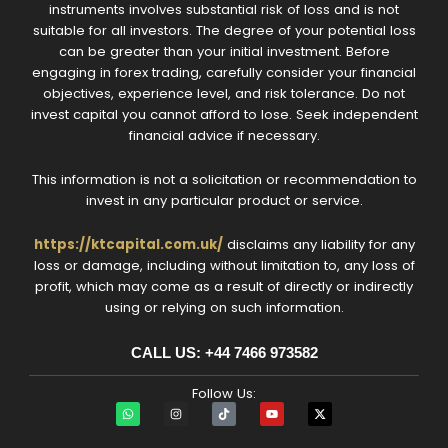
instruments involves substantial risk of loss and is not
suitable for all investors. The degree of your potential loss
can be greater than your initial investment. Before
engaging in forex trading, carefully consider your financial
objectives, experience level, and risk tolerance. Do not
invest capital you cannot afford to lose. Seek independent
financial advice if necessary.
This information is not a solicitation or recommendation to
invest in any particular product or service.
https://ktcapital.com.uk/
disclaims any liability for any
loss or damage, including without limitation to, any loss of
profit, which may come as a result of directly or indirectly
using or relying on such information.
CALL US: +44 7466 973582‬
Follow Us:
W
I
T
Y
X
h
n
i
o
-
a
s
k
u
t
t
t
t
t
w