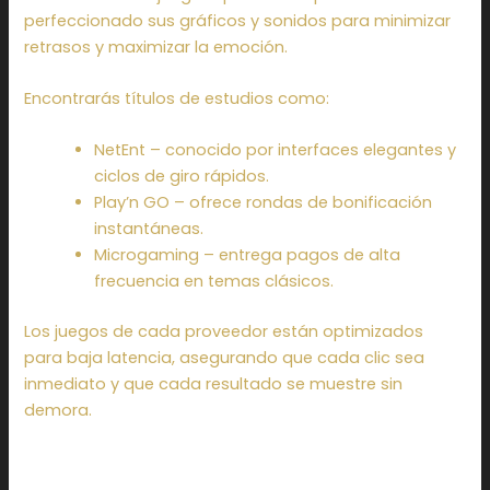
perfeccionado sus gráficos y sonidos para minimizar
retrasos y maximizar la emoción.
Encontrarás títulos de estudios como:
NetEnt – conocido por interfaces elegantes y
ciclos de giro rápidos.
Play’n GO – ofrece rondas de bonificación
instantáneas.
Microgaming – entrega pagos de alta
frecuencia en temas clásicos.
Los juegos de cada proveedor están optimizados
para baja latencia, asegurando que cada clic sea
inmediato y que cada resultado se muestre sin
demora.
Gestión del Riesgo en