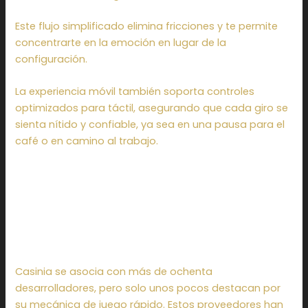
Este flujo simplificado elimina fricciones y te permite
concentrarte en la emoción en lugar de la
configuración.
La experiencia móvil también soporta controles
optimizados para táctil, asegurando que cada giro se
sienta nítido y confiable, ya sea en una pausa para el
café o en camino al trabajo.
Proveedores de
Juegos que Entregan
Velocidad
Casinia se asocia con más de ochenta
desarrolladores, pero solo unos pocos destacan por
su mecánica de juego rápido. Estos proveedores han